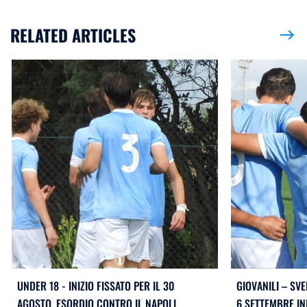
RELATED ARTICLES
east
UNDER 18 - INIZIO FISSATO PER IL 30
GIOVANILI – SVE
AGOSTO, ESORDIO CONTRO IL NAPOLI