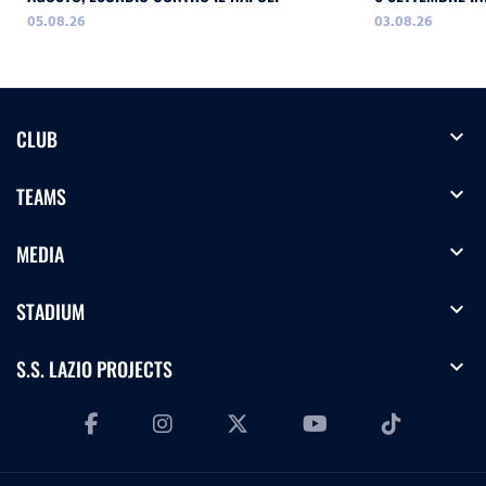
05.08.26
03.08.26
expand_more
CLUB
expand_more
TEAMS
expand_more
MEDIA
expand_more
STADIUM
expand_more
S.S. LAZIO PROJECTS