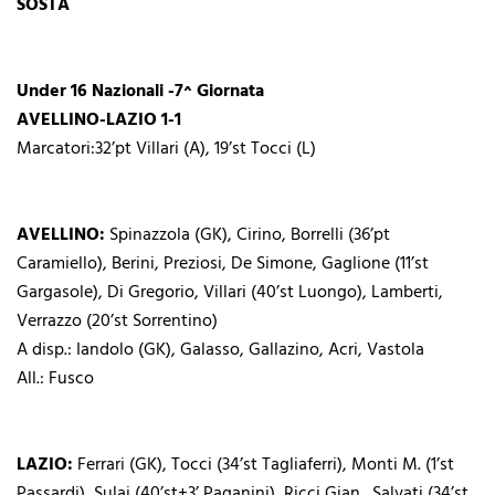
SOSTA
Under 16 Nazionali -7^ Giornata
AVELLINO-LAZIO 1-1
Marcatori:32’pt Villari (A), 19’st Tocci (L)
AVELLINO:
Spinazzola (GK), Cirino, Borrelli (36’pt
Caramiello), Berini, Preziosi, De Simone, Gaglione (11’st
Gargasole), Di Gregorio, Villari (40’st Luongo), Lamberti,
Verrazzo (20’st Sorrentino)
A disp.: Iandolo (GK), Galasso, Gallazino, Acri, Vastola
All.: Fusco
LAZIO:
Ferrari (GK), Tocci (34’st Tagliaferri), Monti M. (1’st
Passardi), Sulaj (40’st+3’ Paganini), Ricci Gian., Salvati (34’st