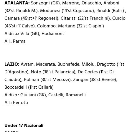
ATALANTA:
Sonzogni (GK), Marrone, Orlacchio, Araboni
(32’st Rinaldi M.), Modonesi (14’st Cojocariu), Rinaldi (Bolis) ,
Camara (45’st+1’ Regonesi), Citaristi (32’st Franchini), Curcio
(45’st+1’ Calvo), Colombo, Martano (32’st Ciapini)
A disp.: Villa (GK), Hodiamont
All.: Parma
LAZIO:
Avram, Macerata, Buonafede, Miloiu, Dragotto (1’st
D’Agostino), Noto (38’st Palancica), De Cortes (11’st Di
Claudio), Polinari (30’st Mecozzi), Zangari (38’st Berete),
Boccardelli (11’st Callarà)
A disp.: Giuliani (GK), Castelli, Romanelli
All.: Perrotti
Under 17 Nazionali