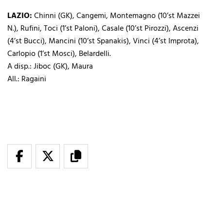
LAZIO:
Chinni (GK), Cangemi, Montemagno (10’st Mazzei
N.), Rufini, Toci (1’st Paloni), Casale (10’st Pirozzi), Ascenzi
(4’st Bucci), Mancini (10’st Spanakis), Vinci (4’st Improta),
Carlopio (1’st Mosci), Belardelli.
A disp.: Jiboc (GK), Maura
All.: Ragaini