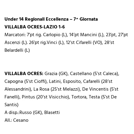
Under 14 Regionali Eccellenza – 7^ Giornata
VILLALBA OCRES-LAZIO 1-6
Marcatori: 7’pt rig. Carlopio (L), 14’pt Mancini (L), 23’pt, 27’pt
Ascenzi (L). 26’pt rig.Vinci (L), 12’st Cifarelli (VO), 28’st
Belardelli (L)
VILLALBA OCRES:
Grazia (GK), Castellano (5’st Caleca),
Capogna (5’st Cioffi), Latini, Esposito, Cafarelli (28’st
Alessandrini), La Rosa (25’st Melazzi), De Vincentis (5’st
Fanelli), Pintus (20’st Visicchio), Tortora, Testa (5’st De
Santis)
A disp.:Russo (GK), Blasetti
All.: Cesano