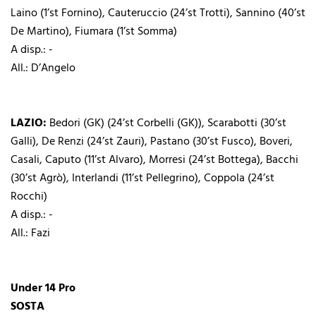
Laino (1’st Fornino), Cauteruccio (24’st Trotti), Sannino (40’st
De Martino), Fiumara (1’st Somma)
A disp.: -
All.: D’Angelo
LAZIO:
Bedori (GK) (24’st Corbelli (GK)), Scarabotti (30’st
Galli), De Renzi (24’st Zauri), Pastano (30’st Fusco), Boveri,
Casali, Caputo (11’st Alvaro), Morresi (24’st Bottega), Bacchi
(30’st Agrò), Interlandi (11’st Pellegrino), Coppola (24’st
Rocchi)
A disp.: -
All.: Fazi
Under 14 Pro
SOSTA