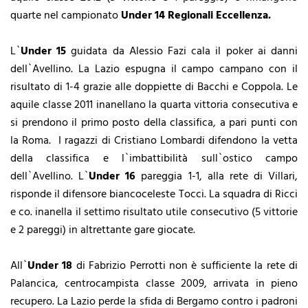
quarte nel campionato
Under 14 Regionali Eccellenza.
L`
Under 15
guidata da Alessio Fazi cala il poker ai danni
dell`Avellino. La Lazio espugna il campo campano con il
risultato di 1-4 grazie alle doppiette di Bacchi e Coppola. Le
aquile classe 2011 inanellano la quarta vittoria consecutiva e
si prendono il primo posto della classifica, a pari punti con
la Roma. I ragazzi di Cristiano Lombardi difendono la vetta
della classifica e l`imbattibilità sull`ostico campo
dell`Avellino. L`
Under 16
pareggia 1-1, alla rete di Villari,
risponde il difensore biancoceleste Tocci. La squadra di Ricci
e co. inanella il settimo risultato utile consecutivo (5 vittorie
e 2 pareggi) in altrettante gare giocate.
All`
Under 18
di Fabrizio Perrotti non è sufficiente la rete di
Palancica, centrocampista classe 2009, arrivata in pieno
recupero. La Lazio perde la sfida di Bergamo contro i padroni