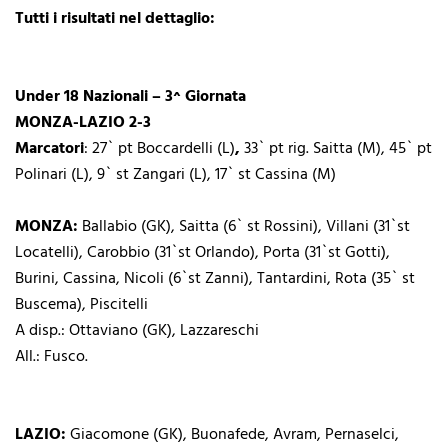
Tutti i risultati nel dettaglio:
Under 18 Nazionali – 3^ Giornata
MONZA-LAZIO 2-3
Marcatori
: 27` pt Boccardelli (L)
,
33` pt rig. Saitta (M), 45` pt
Polinari (L), 9` st Zangari (L), 17` st Cassina (M)
MONZA:
Ballabio (GK), Saitta (6` st Rossini), Villani (31`st
Locatelli), Carobbio (31`st Orlando), Porta (31`st Gotti),
Burini, Cassina, Nicoli (6`st Zanni), Tantardini, Rota (35` st
Buscema), Piscitelli
A disp.: Ottaviano (GK), Lazzareschi
All.: Fusco.
LAZIO:
Giacomone (GK), Buonafede, Avram, Pernaselci,