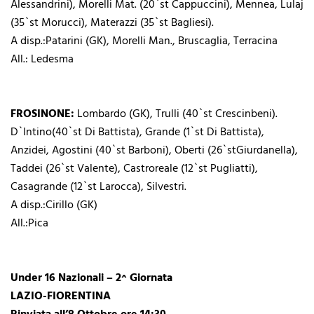
Alessandrini), Morelli Mat. (20`st Cappuccini), Mennea, Lulaj
(35`st Morucci), Materazzi (35`st Bagliesi).
A disp.:Patarini (GK), Morelli Man., Bruscaglia, Terracina
All.: Ledesma
FROSINONE:
Lombardo (GK), Trulli (40`st Crescinbeni).
D`Intino(40`st Di Battista), Grande (1`st Di Battista),
Anzidei, Agostini (40`st Barboni), Oberti (26`stGiurdanella),
Taddei (26`st Valente), Castroreale (12`st Pugliatti),
Casagrande (12`st Larocca), Silvestri.
A disp.:Cirillo (GK)
All.:Pica
Under 16 Nazionali – 2^ Giornata
LAZIO-FIORENTINA