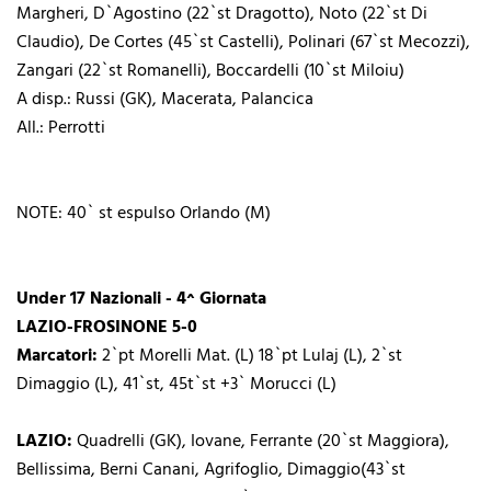
Margheri, D`Agostino (22`st Dragotto), Noto (22`st Di
Claudio), De Cortes (45`st Castelli), Polinari (67`st Mecozzi),
Zangari (22`st Romanelli), Boccardelli (10`st Miloiu)
A disp.: Russi (GK), Macerata, Palancica
All.: Perrotti
NOTE: 40` st espulso Orlando (M)
Under 17 Nazionali - 4^ Giornata
LAZIO-FROSINONE 5-0
Marcatori:
2`pt Morelli Mat. (L) 18`pt Lulaj (L), 2`st
Dimaggio (L), 41`st, 45t`st +3` Morucci (L)
LAZIO:
Quadrelli (GK), Iovane, Ferrante (20`st Maggiora),
Bellissima, Berni Canani, Agrifoglio, Dimaggio(43`st