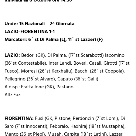
Rinviata all’8 Ottobre ore 14:30
Under 15 Nazionali – 2^ Giornata
LAZIO-FIORENTINA 1-1
Marcatori: 6` st Di Palma (L), 11` st Lazzeri (F)
LAZIO:
Bedori (GK), Di Palma, (17`st Scarabotti) Iacomino
(36`st Contestabile), Inter Landi, Boveri, Casali. Girotti (17`st
Fusco), Morresi (26`st Kerxhaliu). Bacchi (26` st Coppola).
Pellegrino (36`st Alvaro), Caputo (36`st Galli)
A disp.: Frattallone (GK), Pastano
All.: Fazi
FIORENTINA:
Fusi (GK, Pistone, Perdoncin (7`st Lomi), Di
Saro (7`st Innocenti), Febbraio, Haxhiraj (18`st Mustapha),
Manto (36`st Plepi), Musah, Carpita (18`st Latini), Lazzeri