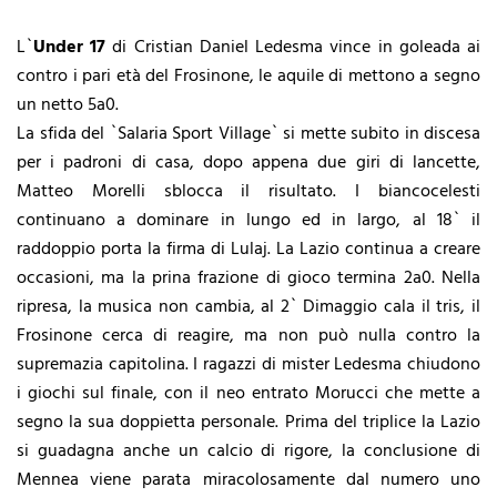
L`
Under 17
di Cristian Daniel Ledesma vince in goleada ai
contro i pari età del Frosinone, le aquile di mettono a segno
un netto 5a0.
La sfida del `Salaria Sport Village` si mette subito in discesa
per i padroni di casa, dopo appena due giri di lancette,
Matteo Morelli sblocca il risultato. I biancocelesti
continuano a dominare in lungo ed in largo, al 18` il
raddoppio porta la firma di Lulaj. La Lazio continua a creare
occasioni, ma la prina frazione di gioco termina 2a0. Nella
ripresa, la musica non cambia, al 2` Dimaggio cala il tris, il
Frosinone cerca di reagire, ma non può nulla contro la
supremazia capitolina. I ragazzi di mister Ledesma chiudono
i giochi sul finale, con il neo entrato Morucci che mette a
segno la sua doppietta personale. Prima del triplice la Lazio
si guadagna anche un calcio di rigore, la conclusione di
Mennea viene parata miracolosamente dal numero uno