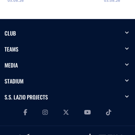
05.08.26
03.08.26
expand_more
CLUB
expand_more
TEAMS
expand_more
MEDIA
expand_more
STADIUM
expand_more
S.S. LAZIO PROJECTS