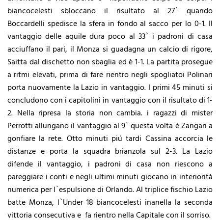
biancocelesti sbloccano il risultato al 27` quando
Boccardelli spedisce la sfera in fondo al sacco per lo 0-1. Il
vantaggio delle aquile dura poco al 33` i padroni di casa
acciuffano il pari, il Monza si guadagna un calcio di rigore,
Saitta dal dischetto non sbaglia ed è 1-1. La partita prosegue
a ritmi elevati, prima di fare rientro negli spogliatoi Polinari
porta nuovamente la Lazio in vantaggio. I primi 45 minuti si
concludono con i capitolini in vantaggio con il risultato di 1-
2. Nella ripresa la storia non cambia. i ragazzi di mister
Perrotti allungano il vantaggio al 9` questa volta è Zangari a
gonfiare la rete. Otto minuti piú tardi Cassina accorcia le
distanze e porta la squadra brianzola sul 2-3. La Lazio
difende il vantaggio, i padroni di casa non riescono a
pareggiare i conti e negli ultimi minuti giocano in interiorità
numerica per l`espulsione di Orlando. Al triplice fischio Lazio
batte Monza, l`Under 18 biancocelesti inanella la seconda
vittoria consecutiva e fa rientro nella Capitale con il sorriso.