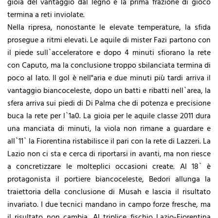
gioia del vantaggio dal legno e la prima frazione di gioco
termina a reti inviolate.
Nella ripresa, nonostante le elevate temperature, la sfida
prosegue a ritmi elevati. Le aquile di mister Fazi partono con
il piede sull`acceleratore e dopo 4 minuti sfiorano la rete
con Caputo, ma la conclusione troppo sbilanciata termina di
poco al lato. Il gol è nell"aria e due minuti più tardi arriva il
vantaggio biancoceleste, dopo un batti e ribatti nell`area, la
sfera arriva sui piedi di Di Palma che di potenza e precisione
buca la rete per l`1a0. La gioia per le aquile classe 2011 dura
una manciata di minuti, la viola non rimane a guardare e
all`11` la Fiorentina ristabilisce il pari con la rete di Lazzeri. La
Lazio non ci sta e cerca di riportarsi in avanti, ma non riesce
a concretizzare le molteplici occasioni create. Al 18` è
protagonista il portiere biancoceleste, Bedori allunga la
traiettoria della conclusione di Musah e lascia il risultato
invariato. I due tecnici mandano in campo forze fresche, ma
il risultato non cambia. Al triplice fischio Lazio-Fiorentina