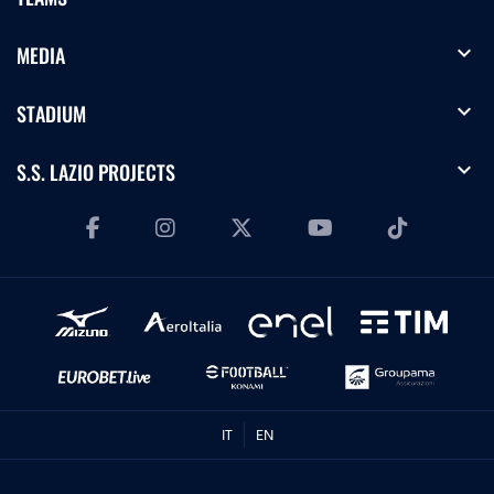
expand_more
MEDIA
expand_more
STADIUM
expand_more
S.S. LAZIO PROJECTS
IT
EN