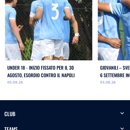
UNDER 18 - INIZIO FISSATO PER IL 30
GIOVANILI – SVE
AGOSTO, ESORDIO CONTRO IL NAPOLI
05.08.26
03.08.26
expand_more
CLUB
expand_more
TEAMS