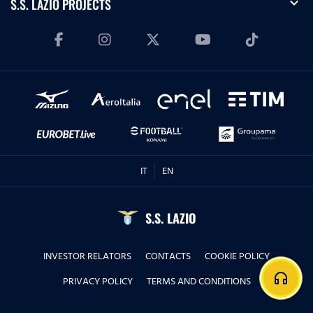
expand_more
S.S. LAZIO PROJECTS
IT
EN
S.S. LAZIO
INVESTOR RELATORS
CONTACTS
COOKIE POLICY
headphones
PRIVACY POLICY
TERMS AND CONDITIONS