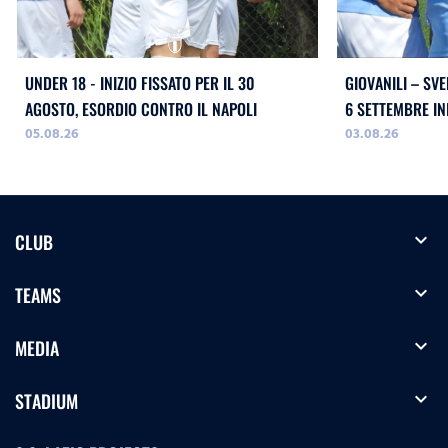
UNDER 18 - INIZIO FISSATO PER IL 30
GIOVANILI – SVE
AGOSTO, ESORDIO CONTRO IL NAPOLI
05.08.26
03.08.26
expand_more
CLUB
expand_more
TEAMS
expand_more
MEDIA
expand_more
STADIUM