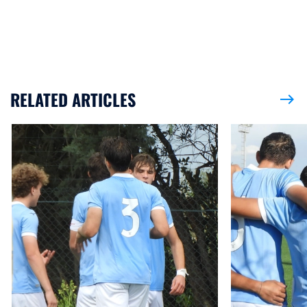
RELATED ARTICLES
east