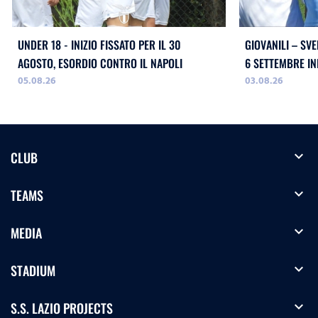
UNDER 18 - INIZIO FISSATO PER IL 30
GIOVANILI – SVE
AGOSTO, ESORDIO CONTRO IL NAPOLI
05.08.26
03.08.26
expand_more
CLUB
expand_more
TEAMS
expand_more
MEDIA
expand_more
STADIUM
expand_more
S.S. LAZIO PROJECTS