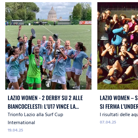
LAZIO WOMEN - 2 DERBY SU 2 ALLE
LAZIO WOMEN – S
BIANCOCELESTI: L'U17 VINCE LA
SI FERMA L’UNDER
Trionfo Lazio alla Surf Cup
I risultati delle aq
MEDAGLIA D'ORO, È BRONZO PER LA
International
07.04.25
15
19.04.25