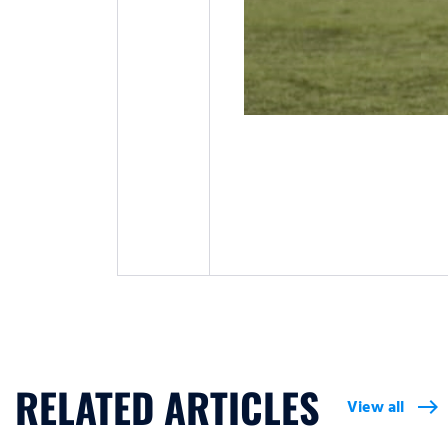
RELATED ARTICLES
View all
east