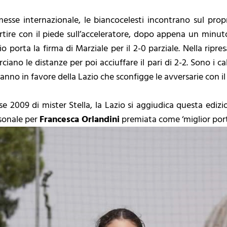
rmesse internazionale, le biancocelesti incontrano sul p
artire con il piede sull’acceleratore, dopo appena un minut
io porta la firma di Marziale per il 2-0 parziale. Nella ripre
iano le distanze per poi acciuffare il pari di 2-2. Sono i cal
vanno in favore della Lazio che sconfigge le avversarie con il r
se 2009 di mister Stella, la Lazio si aggiudica questa edizi
sonale per
Francesca Orlandini
premiata come ‘miglior port