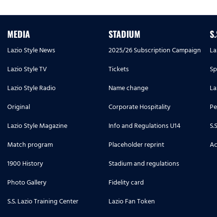
MEDIA
STADIUM
S
Lazio Style News
2025/26 Subscription Campaign
La
Lazio Style TV
Tickets
Sp
Lazio Style Radio
Name change
La
Original
Corporate Hospitality
Pe
Lazio Style Magazine
Info and Regulations U14
S.
Match program
Placeholder reprint
Ac
1900 History
Stadium and regulations
Photo Gallery
Fidelity card
S.S. Lazio Training Center
Lazio Fan Token