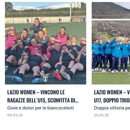
LAZIO WOMEN – VINCONO LE
LAZIO WOMEN – V
RAGAZZE DELL`U15, SCONFITTA DI
U17, DOPPIO TRI
Gioie e dolori per le biancocelesti
Doppia vittoria pe
MISURA PER LA 17
BARI
04.03.25
25.02.25