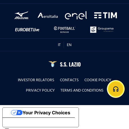
IT
EN
S.S. LAZIO
INVESTOR RELATORS
CONTACTS
COOKIE POLICY
headphones
PRIVACY POLICY
TERMS AND CONDITIONS
Your Privacy Choices
Notice at collection