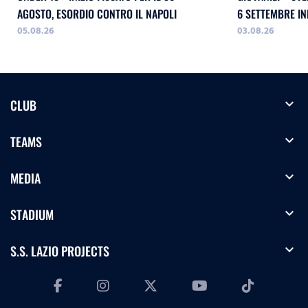
AGOSTO, ESORDIO CONTRO IL NAPOLI
05.08.26
03.08.26
expand_more
CLUB
expand_more
TEAMS
expand_more
MEDIA
expand_more
STADIUM
expand_more
S.S. LAZIO PROJECTS