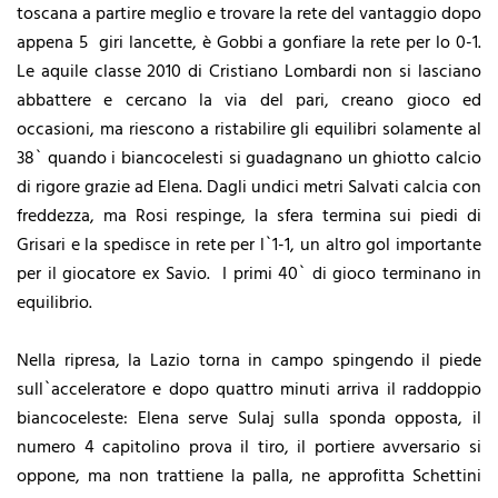
toscana a partire meglio e trovare la rete del vantaggio dopo
appena 5 giri lancette, è Gobbi a gonfiare la rete per lo 0-1.
Le aquile classe 2010 di Cristiano Lombardi non si lasciano
abbattere e cercano la via del pari, creano gioco ed
occasioni, ma riescono a ristabilire gli equilibri solamente al
38` quando i biancocelesti si guadagnano un ghiotto calcio
di rigore grazie ad Elena. Dagli undici metri Salvati calcia con
freddezza, ma Rosi respinge, la sfera termina sui piedi di
Grisari e la spedisce in rete per l`1-1, un altro gol importante
per il giocatore ex Savio. I primi 40` di gioco terminano in
equilibrio.
Nella ripresa, la Lazio torna in campo spingendo il piede
sull`acceleratore e dopo quattro minuti arriva il raddoppio
biancoceleste: Elena serve Sulaj sulla sponda opposta, il
numero 4 capitolino prova il tiro, il portiere avversario si
oppone, ma non trattiene la palla, ne approfitta Schettini