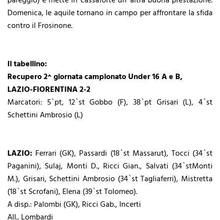
pareggio) e mette in cassaforte un`altra buona prestazione.
Domenica, le aquile tornano in campo per affrontare la sfida
contro il Frosinone.
Il tabellino:
Recupero 2^ giornata campionato Under 16 A e B,
LAZIO-FIORENTINA 2-2
Marcatori: 5`pt, 12`st Gobbo (F), 38`pt Grisari (L), 4`st
Schettini Ambrosio (L)
LAZIO:
Ferrari (GK), Passardi (18`st Massarut), Tocci (34`st
Paganini), Sulaj, Monti D., Ricci Gian., Salvati (34`stMonti
M.), Grisari, Schettini Ambrosio (34`st Tagliaferri), Mistretta
(18`st Scrofani), Elena (39`st Tolomeo).
A disp.: Palombi (GK), Ricci Gab., Incerti
All.. Lombardi