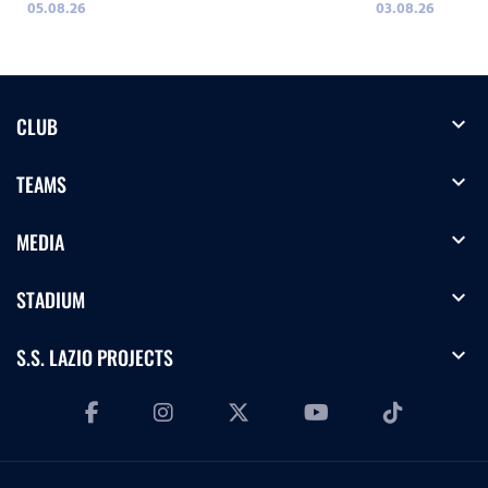
05.08.26
03.08.26
expand_more
CLUB
expand_more
TEAMS
expand_more
MEDIA
expand_more
STADIUM
expand_more
S.S. LAZIO PROJECTS