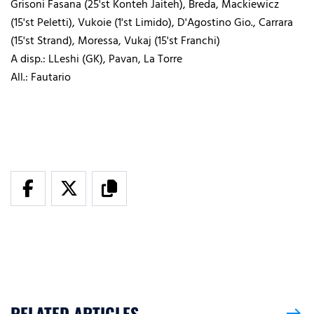
Grisoni Fasana (25'st Konteh Jaiteh), Breda, Mackiewicz
(15'st Peletti), Vukoie (1'st Limido), D'Agostino Gio., Carrara
(15'st Strand), Moressa, Vukaj (15'st Franchi)
A disp.: LLeshi (GK), Pavan, La Torre
All.: Fautario
RELATED ARTICLES
east