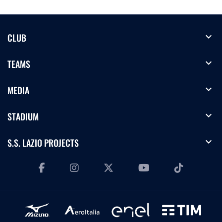
expand_more
CLUB
expand_more
TEAMS
expand_more
MEDIA
expand_more
STADIUM
expand_more
S.S. LAZIO PROJECTS