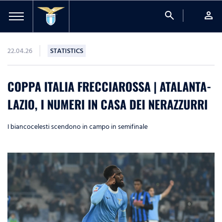
search
person
22.04.26
STATISTICS
COPPA ITALIA FRECCIAROSSA | ATALANTA-
LAZIO, I NUMERI IN CASA DEI NERAZZURRI
I biancocelesti scendono in campo in semifinale