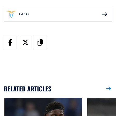
east
LAZIO
RELATED ARTICLES
east