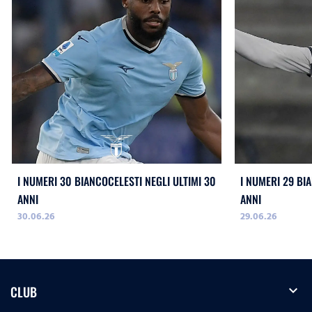
I NUMERI 30 BIANCOCELESTI NEGLI ULTIMI 30
I NUMERI 29 BI
ANNI
ANNI
30.06.26
29.06.26
expand_more
CLUB