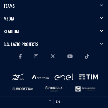
expand_more
TEAMS
expand_more
MEDIA
expand_more
STADIUM
expand_more
S.S. LAZIO PROJECTS
IT
EN