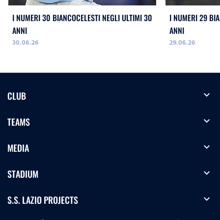
I NUMERI 30 BIANCOCELESTI NEGLI ULTIMI 30
I NUMERI 29 BI
ANNI
ANNI
30.06.26
29.06.26
expand_more
CLUB
expand_more
TEAMS
expand_more
MEDIA
expand_more
STADIUM
expand_more
S.S. LAZIO PROJECTS