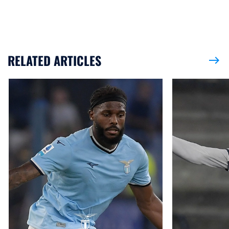
RELATED ARTICLES
east