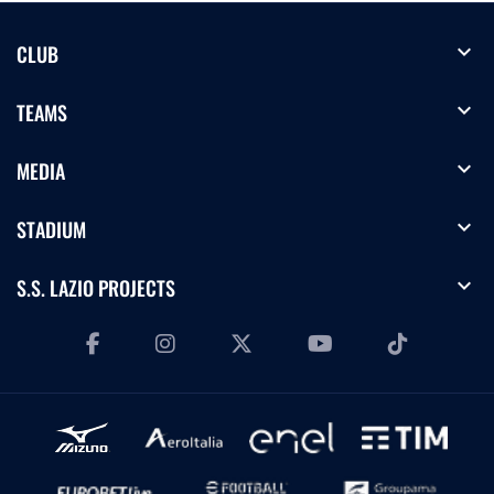
expand_more
CLUB
expand_more
TEAMS
expand_more
MEDIA
expand_more
STADIUM
expand_more
S.S. LAZIO PROJECTS