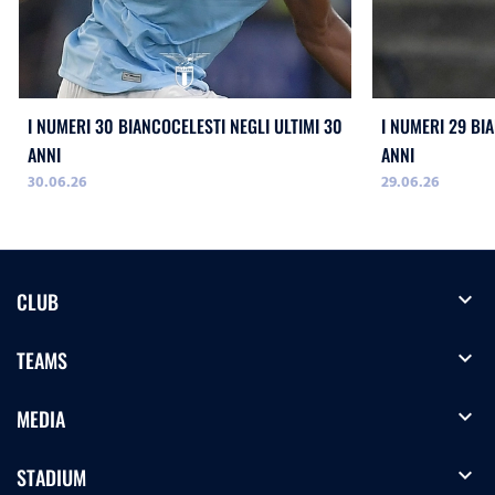
I NUMERI 30 BIANCOCELESTI NEGLI ULTIMI 30
I NUMERI 29 BI
ANNI
ANNI
30.06.26
29.06.26
expand_more
CLUB
expand_more
TEAMS
expand_more
MEDIA
expand_more
STADIUM