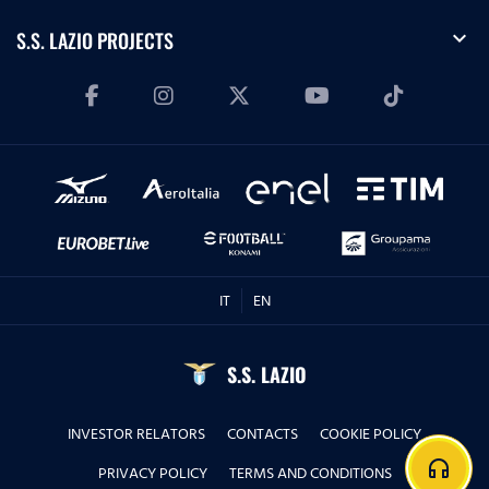
expand_more
S.S. LAZIO PROJECTS
IT
EN
S.S. LAZIO
INVESTOR RELATORS
CONTACTS
COOKIE POLICY
headphones
PRIVACY POLICY
TERMS AND CONDITIONS