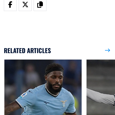
RELATED ARTICLES
east