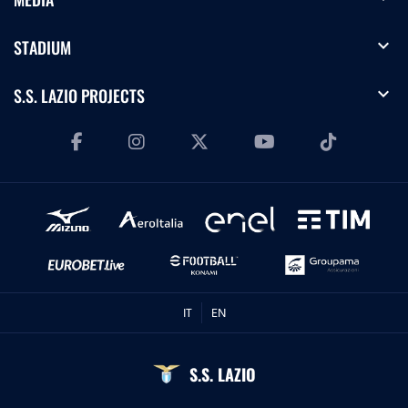
expand_more
STADIUM
expand_more
S.S. LAZIO PROJECTS
IT
EN
S.S. LAZIO