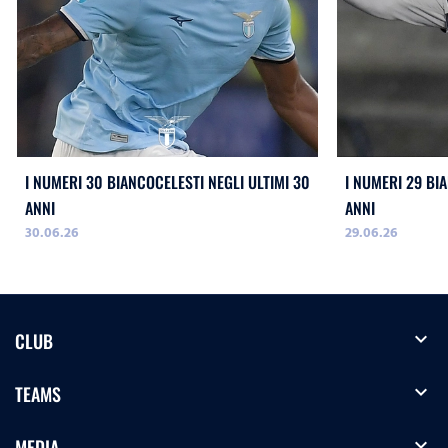
I NUMERI 30 BIANCOCELESTI NEGLI ULTIMI 30
I NUMERI 29 BI
ANNI
ANNI
30.06.26
29.06.26
expand_more
CLUB
expand_more
TEAMS
expand_more
MEDIA