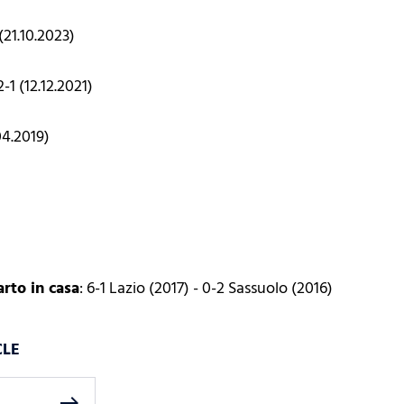
 (21.10.2023)
 2-1 (12.12.2021)
04.2019)
arto in casa
: 6-1 Lazio (2017) - 0-2 Sassuolo (2016)
CLE
east