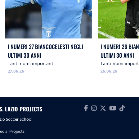
I NUMERI 27 BIANCOCELESTI NEGLI
I NUMERI 26 BIA
ULTIMI 30 ANNI
ULTIMI 30 ANNI
Tanti nomi importanti
Tanti nomi import
27.06.26
26.06.26
.S. LAZIO PROJECTS
zio Soccer School
ecial Projects