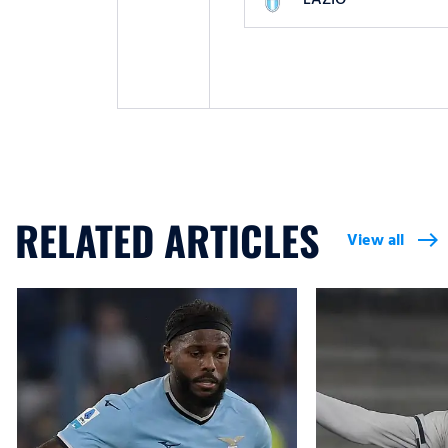
RELATED ARTICLES
View all
east