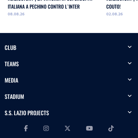
ITALIANA A PECHINO CONTRO L`INTER
COUTO!
08.08.26
02.08.26
expand_more
CLUB
expand_more
TEAMS
expand_more
MEDIA
expand_more
STADIUM
expand_more
S.S. LAZIO PROJECTS