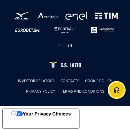
IT
EN
S.S. LAZIO
INVESTOR RELATORS
CONTACTS
COOKIE POLICY
headphones
PRIVACY POLICY
TERMS AND CONDITIONS
Your Privacy Choices
Notice at collection