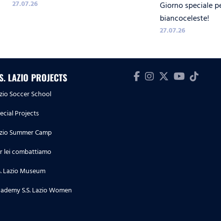
27.07.26
Giorno speciale p
biancoceleste!
27.07.26
.S. LAZIO PROJECTS
zio Soccer School
ecial Projects
zio Summer Camp
r lei combattiamo
S. Lazio Museum
ademy S.S. Lazio Women