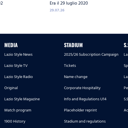
02
Era il 29 luglio 2020
IMMOBILE
29.07.26
MEDIA
STADIUM
S
Lazio Style News
2025/26 Subscription Campaign
La
Lazio Style TV
Tickets
Sp
Lazio Style Radio
Name change
La
Original
Corporate Hospitality
Pe
Lazio Style Magazine
Info and Regulations U14
S.
Match program
Placeholder reprint
Ac
1900 History
Stadium and regulations