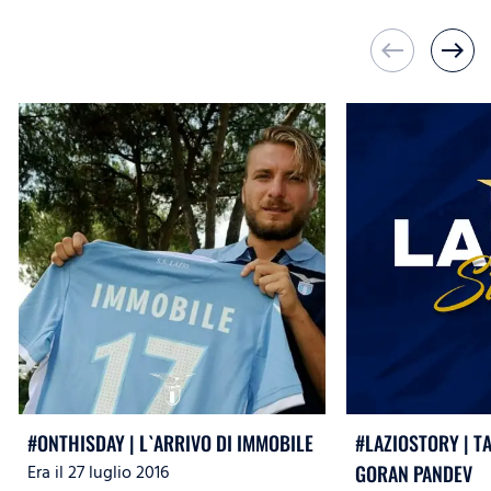
west
east
#ONTHISDAY | L`ARRIVO DI IMMOBILE
#LAZIOSTORY | T
Era il 27 luglio 2016
GORAN PANDEV