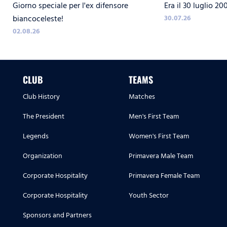
Giorno speciale per l'ex difensore
Era il 30 luglio 20
biancoceleste!
30.07.26
02.08.26
CLUB
TEAMS
Club History
Matches
The President
Men's First Team
Legends
Women's First Team
Organization
Primavera Male Team
Corporate Hospitality
Primavera Female Team
Corporate Hospitality
Youth Sector
Sponsors and Partners