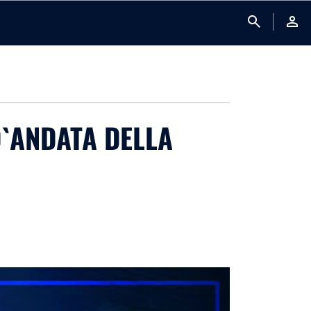
search
person
D`ANDATA DELLA