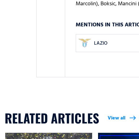
Marcolin), Boksic, Mancini 
MENTIONS IN THIS ARTI
LAZIO
RELATED ARTICLES
View all
east