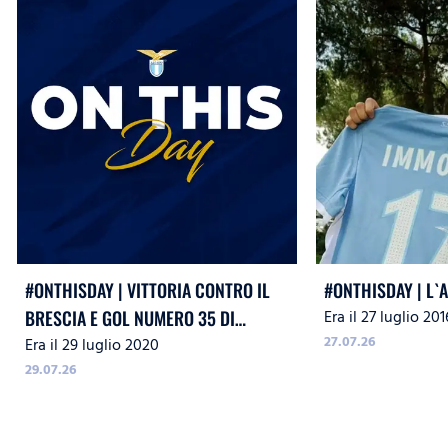
#ONTHISDAY | VITTORIA CONTRO IL
#ONTHISDAY | L`
Era il 27 luglio 201
BRESCIA E GOL NUMERO 35 DI
27.07.26
Era il 29 luglio 2020
IMMOBILE
29.07.26