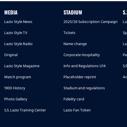
MEDIA
STADIUM
S
Lazio Style News
2025/26 Subscription Campaign
La
Lazio Style TV
Tickets
Sp
Lazio Style Radio
Name change
La
Original
Corporate Hospitality
Pe
Lazio Style Magazine
Info and Regulations U14
S.
Match program
Placeholder reprint
Ac
1900 History
Stadium and regulations
Photo Gallery
Fidelity card
S.S. Lazio Training Center
Lazio Fan Token