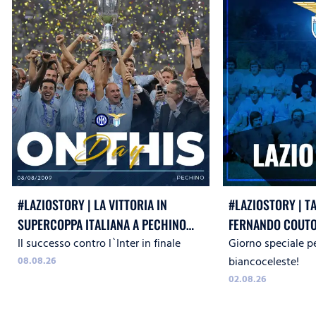
#LAZIOSTORY | LA VITTORIA IN
#LAZIOSTORY | T
SUPERCOPPA ITALIANA A PECHINO
FERNANDO COUTO
Il successo contro l`Inter in finale
Giorno speciale pe
CONTRO L`INTER
08.08.26
biancoceleste!
02.08.26