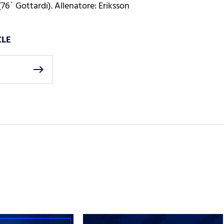
(76` Gottardi). Allenatore: Eriksson
CLE
east