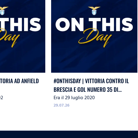
TTORIA AD ANFIELD
#ONTHISDAY | VITTORIA CONTRO IL
BRESCIA E GOL NUMERO 35 DI
02
Era il 29 luglio 2020
IMMOBILE
29.07.26