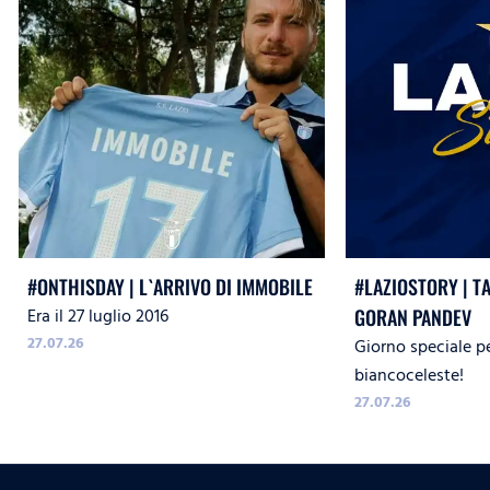
#ONTHISDAY | L`ARRIVO DI IMMOBILE
#LAZIOSTORY | T
Era il 27 luglio 2016
GORAN PANDEV
27.07.26
Giorno speciale p
biancoceleste!
27.07.26