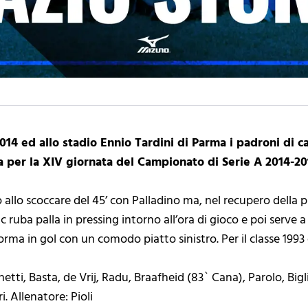
14 ed allo stadio Ennio Tardini di Parma i padroni di c
da per la XIV giornata del Campionato di Serie A 2014-20
 allo scoccare del 45’ con Palladino ma, nel recupero della pr
vic ruba palla in pressing intorno all’ora di gioco e poi serv
forma in gol con un comodo piatto sinistro. Per il classe 1993 
hetti, Basta, de Vrij, Radu, Braafheid (83` Cana), Parolo, Bigl
i. Allenatore: Pioli