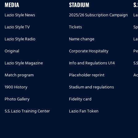
MEDIA
STADIUM
S
Lazio Style News
2025/26 Subscription Campaign
La
Lazio Style TV
Tickets
Sp
Lazio Style Radio
Name change
La
Original
Corporate Hospitality
Pe
Lazio Style Magazine
Info and Regulations U14
S.
Match program
Placeholder reprint
Ac
1900 History
Stadium and regulations
Photo Gallery
Fidelity card
S.S. Lazio Training Center
Lazio Fan Token