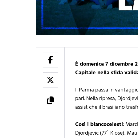
È domenica 7 dicembre 20
Capitale nella sfida vali
Il Parma passa in vantaggio
pari. Nella ripresa, Djordje
assist che il brasiliano tras
Così i biancocelesti
: Marc
Djordjevic (77` Klose), Maur