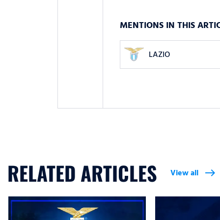
MENTIONS IN THIS ARTI
LAZIO
RELATED ARTICLES
View all
east