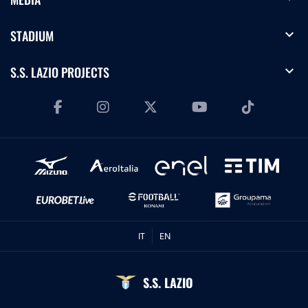
expand_more
STADIUM
expand_more
S.S. LAZIO PROJECTS
IT
EN
S.S. LAZIO