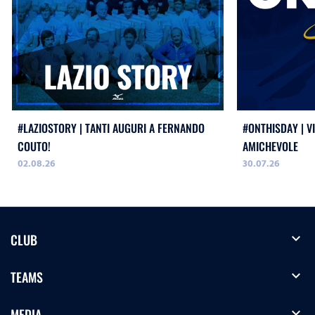
#LAZIOSTORY | TANTI AUGURI A FERNANDO
#ONTHISDAY | VI
COUTO!
AMICHEVOLE
02.08.26
30.07.26
expand_more
CLUB
expand_more
TEAMS
expand_more
MEDIA