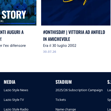
ANTI AUGURI A
#ONTHISDAY | VITTORIA AD ANFIELD
!
IN AMICHEVOLE
r l'ex difensore
Era il 30 luglio 2002
30.07.26
MEDIA
STADIUM
S
Lazio Style News
2025/26 Subscription Campaign
La
Lazio Style TV
Tickets
Sp
Lazio Style Radio
Name change
La