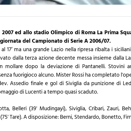
 2007 ed allo stadio Olimpico di Roma La Prima Squad
 giornata del Campionato di Serie A 2006/07.
l 17’ ma una grande Lazio nella ripresa ribalta i siciliani e
 arrivato dalla terza azione decente messa insieme dalla
 mollare dopo la deviazione di Pantanelli. Stovini an
enza fuorigioco alcuno. Mister Rossi ha completato l'ope
v. Assedio finale e gol di Siviglia da punizione di Lede
e omaggio di Lucenti a tempo quasi scaduto.
otta, Belleri (39' Mudingayi), Siviglia, Cribari, Zauri, 
75' Tare). A disposizione: Berni, Stendardo, Bonetto, Firm