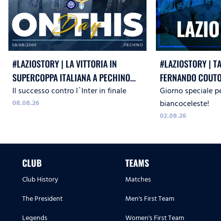
#LAZIOSTORY | LA VITTORIA IN
#LAZIOSTORY | T
SUPERCOPPA ITALIANA A PECHINO
FERNANDO COUTO
Il successo contro l`Inter in finale
Giorno speciale pe
CONTRO L`INTER
08.08.26
biancoceleste!
02.08.26
CLUB
TEAMS
Club History
Matches
The President
Men's First Team
Legends
Women's First Team