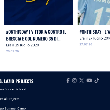
#ONTHISDAY | VITTORIA CONTRO IL
#ONTHISDAY | L`
Era il 27 luglio 201
BRESCIA E GOL NUMERO 35 DI
27.07.26
Era il 29 luglio 2020
IMMOBILE
29.07.26
.S. LAZIO PROJECTS
zio Soccer School
ecial Projects
zio Summer Camp