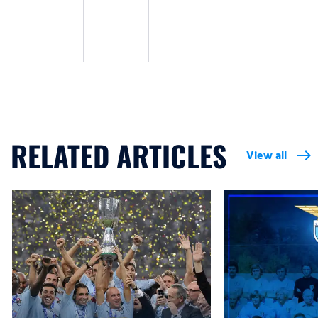
RELATED ARTICLES
View all
east