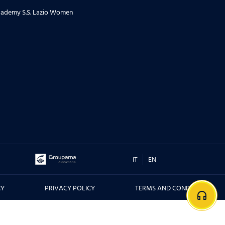
ademy S.S. Lazio Women
IT
EN
CY
PRIVACY POLICY
TERMS AND CONDITIONS
headphones