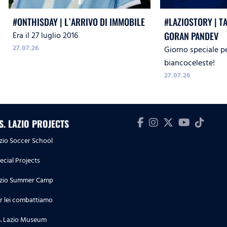
#ONTHISDAY | L`ARRIVO DI IMMOBILE
#LAZIOSTORY | T
Era il 27 luglio 2016
GORAN PANDEV
27.07.26
Giorno speciale p
biancoceleste!
27.07.26
.S. LAZIO PROJECTS
zio Soccer School
ecial Projects
zio Summer Camp
r lei combattiamo
S. Lazio Museum