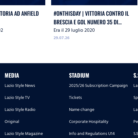
TTORIA AD ANFIELD
#ONTHISDAY | VITTORIA CONTRO IL
BRESCIA E GOL NUMERO 35 DI
02
Era il 29 luglio 2020
IMMOBILE
29.07.26
MEDIA
STADIUM
S
Lazio Style News
2025/26 Subscription Campaign
La
Lazio Style TV
Tickets
Sp
Lazio Style Radio
Name change
La
Original
Corporate Hospitality
Pe
Lazio Style Magazine
Info and Regulations U14
S.