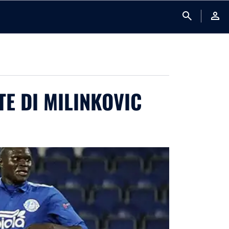
search
person
TE DI MILINKOVIC