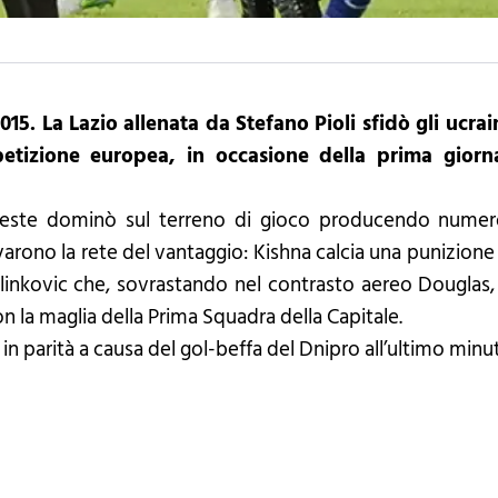
015. La Lazio allenata da Stefano Pioli sfidò gli ucrain
etizione europea, in occasione della prima giorna
este dominò sul terreno di gioco producendo numeros
rovarono la rete del vantaggio: Kishna calcia una punizion
ilinkovic che, sovrastando nel contrasto aereo Douglas,
n la maglia della Prima Squadra della Capitale.
se in parità a causa del gol-beffa del Dnipro all’ultimo mi