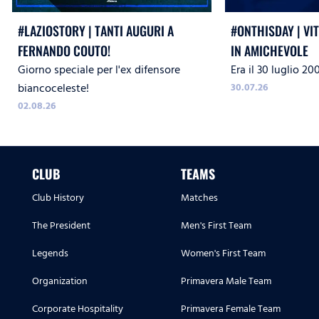
#LAZIOSTORY | TANTI AUGURI A
#ONTHISDAY | VI
FERNANDO COUTO!
IN AMICHEVOLE
Giorno speciale per l'ex difensore
Era il 30 luglio 20
biancoceleste!
30.07.26
02.08.26
CLUB
TEAMS
Club History
Matches
The President
Men's First Team
Legends
Women's First Team
Organization
Primavera Male Team
Corporate Hospitality
Primavera Female Team