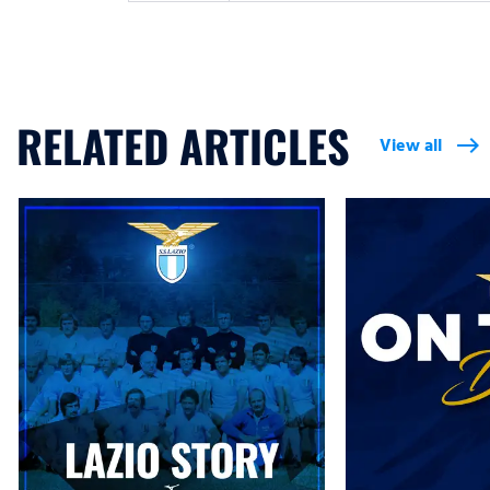
RELATED ARTICLES
View all
east