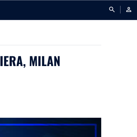
search
person
IERA, MILAN