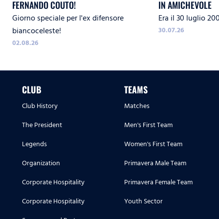
FERNANDO COUTO!
IN AMICHEVOLE
Giorno speciale per l'ex difensore
Era il 30 luglio 20
biancoceleste!
30.07.26
02.08.26
CLUB
TEAMS
Club History
Matches
The President
Men's First Team
Legends
Women's First Team
Organization
Primavera Male Team
Corporate Hospitality
Primavera Female Team
Corporate Hospitality
Youth Sector