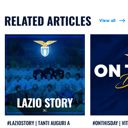
RELATED ARTICLES
View all
east
#LAZIOSTORY | TANTI AUGURI A
#ONTHISDAY | VI