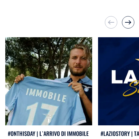
west
east
#ONTHISDAY | L`ARRIVO DI IMMOBILE
#LAZIOSTORY | T