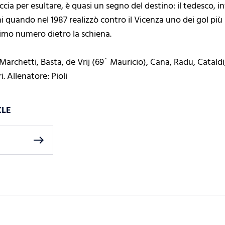
ccia per esultare, è quasi un segno del destino: il tedesco, i
i quando nel 1987 realizzò contro il Vicenza uno dei gol più
imo numero dietro la schiena.
 Marchetti, Basta, de Vrij (69` Mauricio), Cana, Radu, Cataldi
i. Allenatore: Pioli
CLE
east