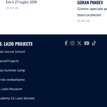
Era il 27 luglio 2016
GORAN PANDEV
27.07.26
Giorno speciale p
biancoceleste!
27.07.26
.S. LAZIO PROJECTS
zio Soccer School
ecial Projects
zio Summer Camp
r lei combattiamo
S. Lazio Museum
ademy S.S. Lazio Women