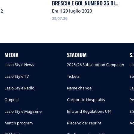
BRESCIA E GOL NUMERO 35 DI
02
Era il 29 luglio 2020
IMMOBILE
29.07.26
MEDIA
STADIUM
S
Lazio Style News
2025/26 Subscription Campaign
La
Lazio Style TV
Tickets
Sp
Lazio Style Radio
Name change
La
Original
Corporate Hospitality
Pe
Lazio Style Magazine
Info and Regulations U14
S.
Match program
Placeholder reprint
Ac