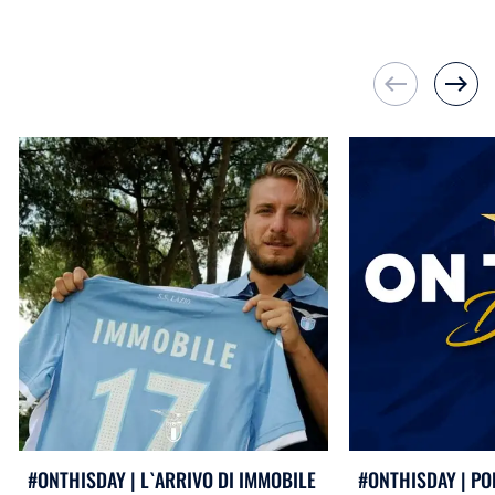
west
east
#ONTHISDAY | L`ARRIVO DI IMMOBILE
#ONTHISDAY | PO