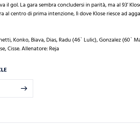
va il gol. La gara sembra concludersi in parità, ma al 93’ Klo
 al centro di prima intenzione, lì dove Klose riesce ad aggan
hetti, Konko, Biava, Dias, Radu (46` Lulic), Gonzalez (60` M
e, Cisse. Allenatore: Reja
CLE
east