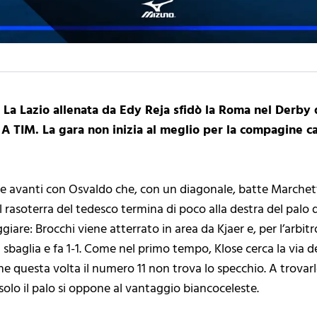
1. La Lazio allenata da Edy Reja sfidò la Roma nel Derby 
 A TIM. La gara non inizia al meglio per la compagine cap
re avanti con Osvaldo che, con un diagonale, batte Marchetti
 rasoterra del tedesco termina di poco alla destra del palo d
ggiare: Brocchi viene atterrato in area da Kjaer e, per l’arbitr
sbaglia e fa 1-1. Come nel primo tempo, Klose cerca la via d
he questa volta il numero 11 non trova lo specchio. A trovarlo 
 solo il palo si oppone al vantaggio biancoceleste.