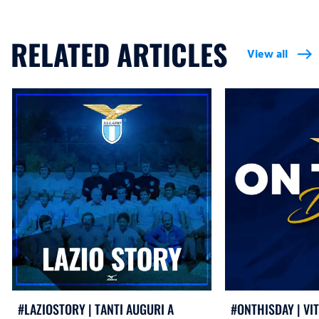
RELATED ARTICLES
View all
east
#LAZIOSTORY | TANTI AUGURI A
#ONTHISDAY | VI