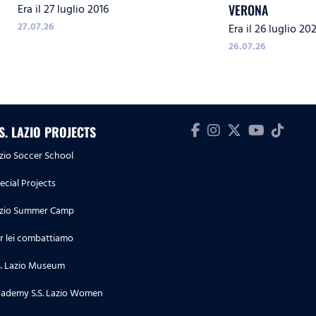
Era il 27 luglio 2016
VERONA
27.07.26
Era il 26 luglio 20
26.07.26
.S. LAZIO PROJECTS
zio Soccer School
ecial Projects
zio Summer Camp
r lei combattiamo
S. Lazio Museum
ademy S.S. Lazio Women