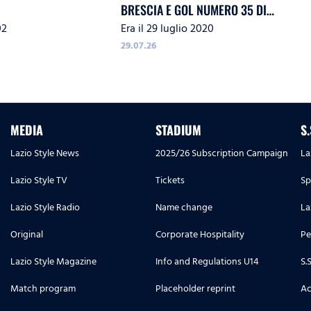
BRESCIA E GOL NUMERO 35 DI
02
Era il 29 luglio 2020
IMMOBILE
29.07.26
MEDIA
STADIUM
S
Lazio Style News
2025/26 Subscription Campaign
La
Lazio Style TV
Tickets
Sp
Lazio Style Radio
Name change
La
Original
Corporate Hospitality
Pe
Lazio Style Magazine
Info and Regulations U14
S.
Match program
Placeholder reprint
Ac