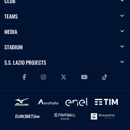
expand_more
CLUB
expand_more
TEAMS
expand_more
MEDIA
expand_more
STADIUM
expand_more
S.S. LAZIO PROJECTS