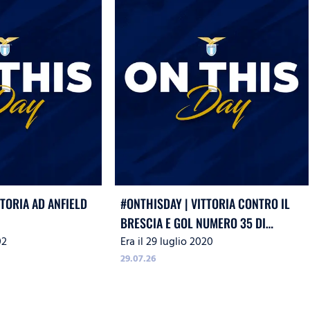
TTORIA AD ANFIELD
#ONTHISDAY | VITTORIA CONTRO IL
BRESCIA E GOL NUMERO 35 DI
02
Era il 29 luglio 2020
IMMOBILE
29.07.26