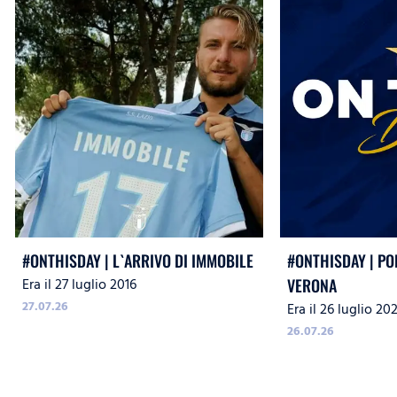
#ONTHISDAY | L`ARRIVO DI IMMOBILE
#ONTHISDAY | PO
Era il 27 luglio 2016
VERONA
27.07.26
Era il 26 luglio 20
26.07.26