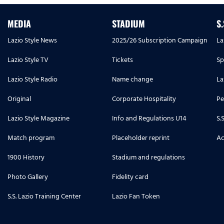
MEDIA
STADIUM
S
Lazio Style News
2025/26 Subscription Campaign
La
Lazio Style TV
Tickets
Sp
Lazio Style Radio
Name change
La
Original
Corporate Hospitality
Pe
Lazio Style Magazine
Info and Regulations U14
S.
Match program
Placeholder reprint
Ac
1900 History
Stadium and regulations
Photo Gallery
Fidelity card
S.S. Lazio Training Center
Lazio Fan Token