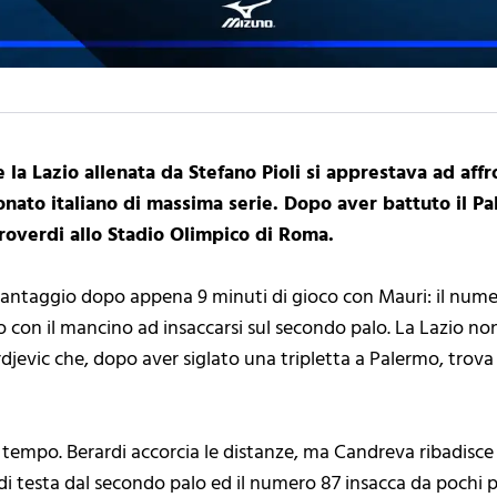
e la Lazio allenata da Stefano Pioli si apprestava ad affr
nato italiano di massima serie. Dopo aver battuto il Pale
eroverdi allo Stadio Olimpico di Roma.
 vantaggio dopo appena 9 minuti di gioco con Mauri: il num
ro con il mancino ad insaccarsi sul secondo palo. La Lazio non 
rdjevic che, dopo aver siglato una tripletta a Palermo, trova 
 tempo. Berardi accorcia le distanze, ma Candreva ribadisce 
i testa dal secondo palo ed il numero 87 insacca da pochi pass