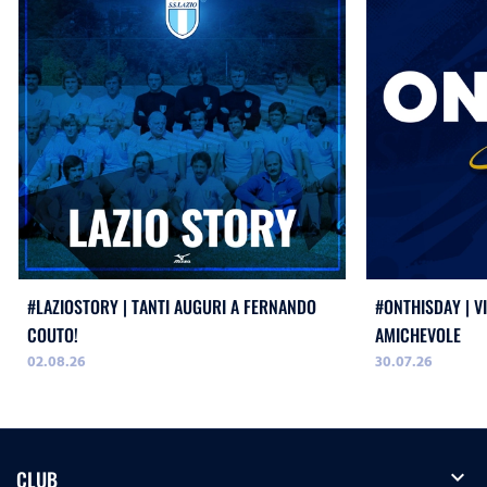
#LAZIOSTORY | TANTI AUGURI A FERNANDO
#ONTHISDAY | VI
COUTO!
AMICHEVOLE
02.08.26
30.07.26
expand_more
CLUB