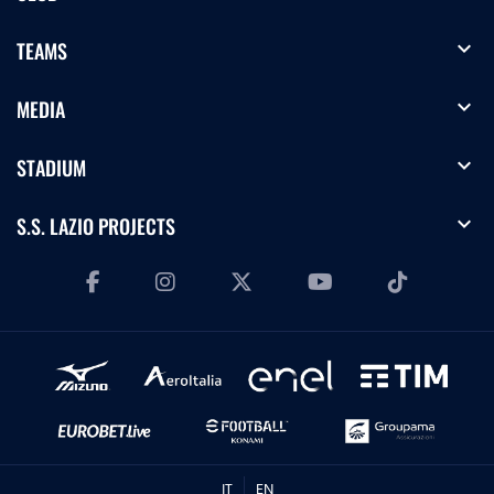
expand_more
TEAMS
expand_more
MEDIA
expand_more
STADIUM
expand_more
S.S. LAZIO PROJECTS
IT
EN