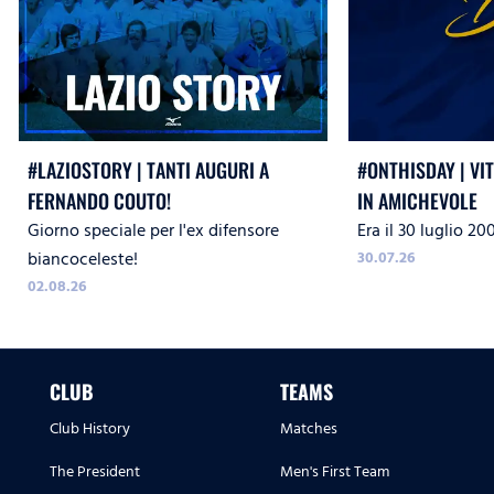
#LAZIOSTORY | TANTI AUGURI A
#ONTHISDAY | VI
FERNANDO COUTO!
IN AMICHEVOLE
Giorno speciale per l'ex difensore
Era il 30 luglio 20
biancoceleste!
30.07.26
02.08.26
CLUB
TEAMS
Club History
Matches
The President
Men's First Team