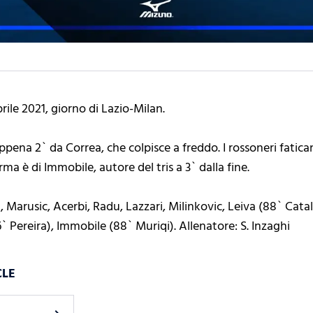
aprile 2021, giorno di Lazio-Milan.
pena 2` da Correa, che colpisce a freddo. I rossoneri fatica
rma è di Immobile, autore del tris a 3` dalla fine.
a, Marusic, Acerbi, Radu, Lazzari, Milinkovic, Leiva (88` Cat
6` Pereira), Immobile (88` Muriqi). Allenatore: S. Inzaghi
CLE