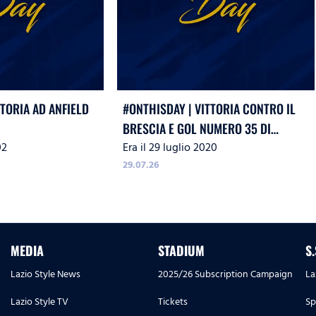
TTORIA AD ANFIELD
#ONTHISDAY | VITTORIA CONTRO IL
BRESCIA E GOL NUMERO 35 DI
02
Era il 29 luglio 2020
IMMOBILE
29.07.26
MEDIA
STADIUM
S
Lazio Style News
2025/26 Subscription Campaign
La
Lazio Style TV
Tickets
Sp