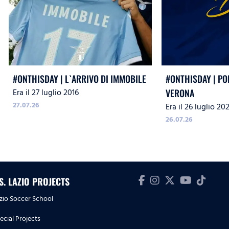
#ONTHISDAY | L`ARRIVO DI IMMOBILE
#ONTHISDAY | PO
Era il 27 luglio 2016
VERONA
27.07.26
Era il 26 luglio 20
26.07.26
.S. LAZIO PROJECTS
zio Soccer School
ecial Projects