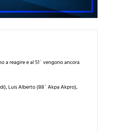
no a reagire e al 51` vengono ancora
aldi), Luis Alberto (88` Akpa Akpro),