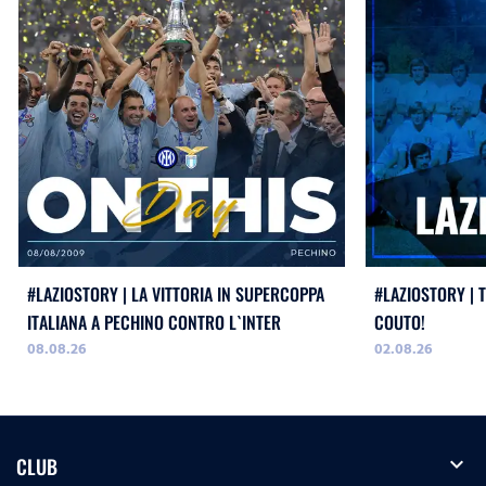
#LAZIOSTORY | LA VITTORIA IN SUPERCOPPA
#LAZIOSTORY | 
ITALIANA A PECHINO CONTRO L`INTER
COUTO!
08.08.26
02.08.26
expand_more
CLUB