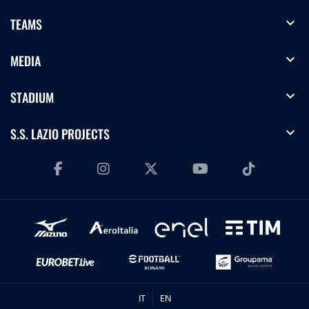
expand_more
TEAMS
expand_more
MEDIA
expand_more
STADIUM
expand_more
S.S. LAZIO PROJECTS
IT
EN