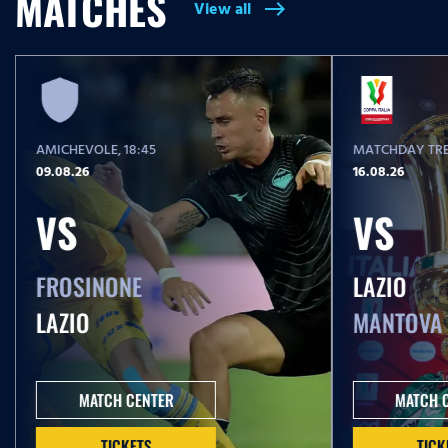
MATCHES
View all
east
T
i
m
e
AMICHEVOLE
, 18:45
MATCHDAY TRE
09.08.26
16.08.26
VS
VS
FROSINONE
LAZIO
LAZIO
MANTOVA
MATCH CENTER
MATCH 
TICKETS
TICK