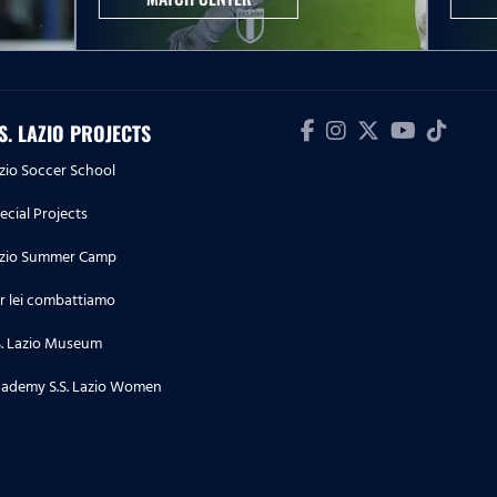
10.04.26
Collezioni che passione
.S. LAZIO PROJECTS
07.04.26
Sport e inclusione
zio Soccer School
ecial Projects
03.04.26
zio Summer Camp
Associazione Unici
r lei combattiamo
S. Lazio Museum
27.03.26
La strategia di sostenibilità della
ademy S.S. Lazio Women
Juventus FC
20.03.26