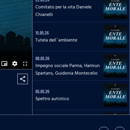
Comitato per la vita Daniele
Chianelli
15.05.26
Tutela dell`ambiente
08.05.26
picture_in_picture_alt
Impegno sociale Parma, Hamrun
S
F
E
u
Spartans, Guidonia Montecelio
T
l
T
l
share
I
s
N
c
G
r
S
e
05.05.26
e
Spettro autistico
n
28.04.26
La moderazione sui social