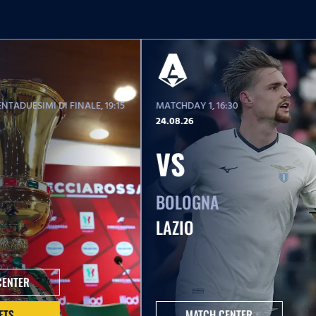
NTADUESIMI DI FINALE
, 19:15
MATCHDAY 1
, 16:30
24.08.26
VS
BOLOGNA
LAZIO
CENTER
ETS
MATCH CENTER