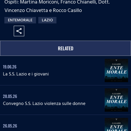
Ospiti: Martina Moriconi, Franco Chianelli, Dott.
:
s
e
n
0
s
Vincenzo Chiavetta e Rocco Casillo
%
:
ENTEMORALE
LAZIO
0
%
share
RELATED
19.06.26
La S.S. Lazio e i giovani
28.05.26
Convegno S.S. Lazio violenza sulle donne
26.05.26