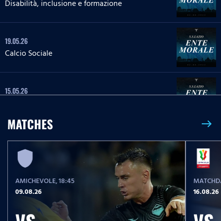
Disabilità, inclusione e formazione
19.05.26
Calcio Sociale
15.05.26
Tutela dell`ambiente
MATCHES
east
08.05.26
Impegno sociale Parma, Hamrun Spartans,
Guidonia Montecelio
AMICHEVOLE
, 18:45
MATCHDA
05.05.26
09.08.26
16.08.26
Spettro autistico