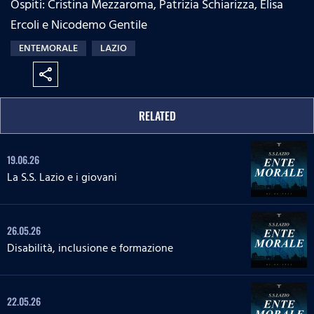
Ospiti: Cristina Mezzaroma, Patrizia Schiarizza, Elisa
:
s
e
n
0
s
Ercoli e Nicodemo Gentile
%
:
ENTEMORALE
LAZIO
0
%
share
RELATED
19.06.26
La S.S. Lazio e i giovani
26.05.26
Disabilità, inclusione e formazione
22.05.26