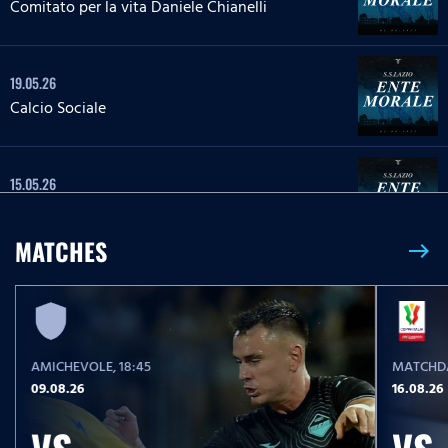
Comitato per la vita Daniele Chianelli
19.05.26
Calcio Sociale
15.05.26
Tutela dell`ambiente
MATCHES
east
08.05.26
Impegno sociale Parma, Hamrun Spartans,
Guidonia Montecelio
AMICHEVOLE
, 18:45
MATCHDA
05.05.26
09.08.26
16.08.26
Spettro autistico