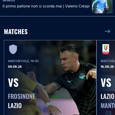
Il primo pallone non si scorda mai | Valerio Crespi
MATCHES
east
AMICHEVOLE
, 18:45
MATCHDA
09.08.26
16.08.26
VS
VS
FROSINONE
LAZIO
LAZIO
MANT