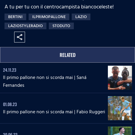
A tu per tu con il centrocampista biancoceleste!
BERTINI
ILPRIMOPALLONE
LAZIO
LAZIOSTYLERADIO
STODUTO
share
RELATED
24.11.23
Il primo pallone non si scorda mai | Saná
Fernandes
01.08.23
Il primo pallone non si scorda mai | Fabio Ruggeri
30.06.23