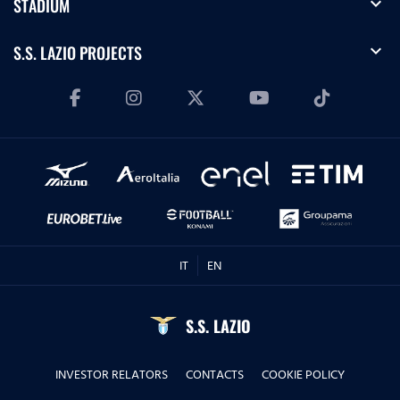
expand_more
STADIUM
expand_more
S.S. LAZIO PROJECTS
IT
EN
S.S. LAZIO
INVESTOR RELATORS
CONTACTS
COOKIE POLICY