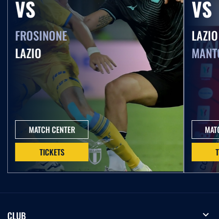
VS
VS
17.05.26
FROSINONE
LAZIO
Serie A Enilive | Roma-Lazio, la partita integrale
LAZIO
MANT
15.05.26
Primavera 1 | Lazio-Cesena, la partita integrale
14.05.26
MATCH CENTER
MAT
Coppa Italia Frecciarossa | Lazio-Inter, la partita
integrale
TICKETS
10.05.26
Serie A Women Athora | Lazio Women-Ternana,
la partita integrale
expand_more
CLUB