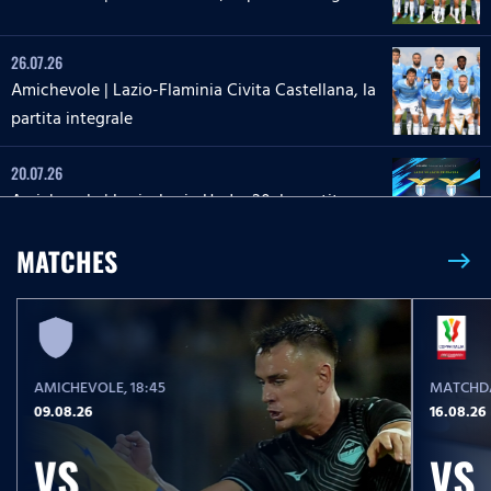
26.07.26
Amichevole | Lazio-Flaminia Civita Castellana, la
partita integrale
20.07.26
Amichevole | Lazio-Lazio Under 20, la partita
integrale
MATCHES
east
26.05.26
26 maggio 2013 | Roma-Lazio, la partita integrale
AMICHEVOLE
, 18:45
MATCHDA
23.05.26
09.08.26
16.08.26
Serie A Enilive | Lazio-Pisa, la partita integrale
VS
VS