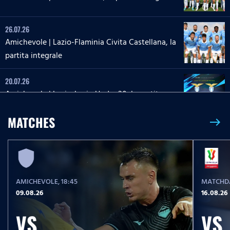
26.07.26
Amichevole | Lazio-Flaminia Civita Castellana, la
partita integrale
20.07.26
Amichevole | Lazio-Lazio Under 20, la partita
integrale
MATCHES
east
26.05.26
26 maggio 2013 | Roma-Lazio, la partita integrale
AMICHEVOLE
, 18:45
MATCHDA
23.05.26
09.08.26
16.08.26
Serie A Enilive | Lazio-Pisa, la partita integrale
VS
VS