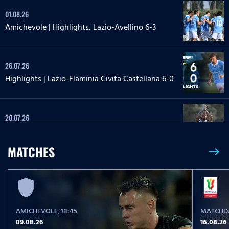
01.08.26
Amichevole | Highlights, Lazio-Avellino 6-3
26.07.26
Highlights | Lazio-Flaminia Civita Castellana 6-0
20.07.26
Highlights | Lazio-Lazio Under 20 3-1
MATCHES
east
24.05.26
Highlights Serie A Enilive | Lazio-Pisa 2-1
AMICHEVOLE
, 18:45
MATCHDA
17.05.26
09.08.26
16.08.26
Highlights Serie A Women Athora | Fiorentina-