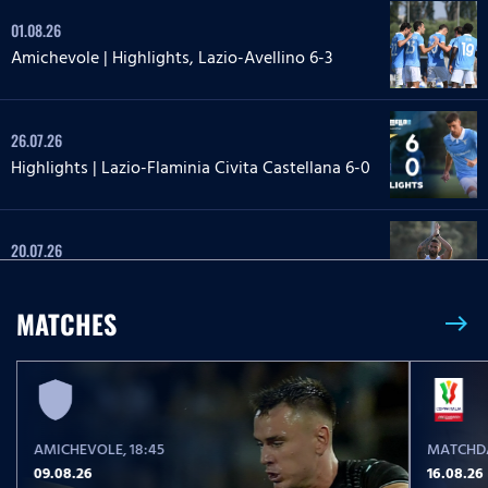
01.08.26
Amichevole | Highlights, Lazio-Avellino 6-3
26.07.26
Highlights | Lazio-Flaminia Civita Castellana 6-0
20.07.26
Highlights | Lazio-Lazio Under 20 3-1
MATCHES
east
24.05.26
Highlights Serie A Enilive | Lazio-Pisa 2-1
AMICHEVOLE
, 18:45
MATCHDA
17.05.26
09.08.26
16.08.26
Highlights Serie A Women Athora | Fiorentina-