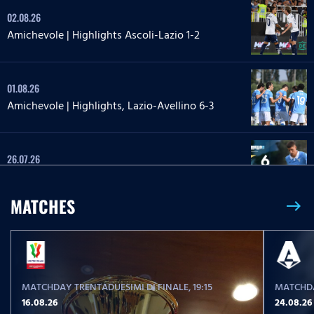
02.08.26
Amichevole | Highlights Ascoli-Lazio 1-2
01.08.26
Amichevole | Highlights, Lazio-Avellino 6-3
26.07.26
Highlights | Lazio-Flaminia Civita Castellana 6-0
MATCHES
east
20.07.26
Highlights | Lazio-Lazio Under 20 3-1
MATCHDAY TRENTADUESIMI DI FINALE
, 19:15
MATCHDA
24.05.26
16.08.26
24.08.26