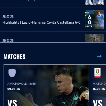
26.07.26
Highlights | Lazio-Flaminia Civita Castellana 6-0
20.07.26
Highlights | Lazio-Lazio Under 20 3-1
MATCHES
east
24.05.26
Highlights Serie A Enilive | Lazio-Pisa 2-1
AMICHEVOLE
, 18:45
MATCHDA
17.05.26
09.08.26
16.08.26
Highlights Serie A Women Athora | Fiorentina-
Lazio Women 2-1
VS
VS