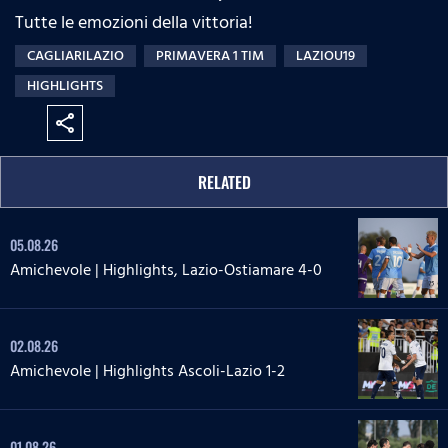
Tutte le emozioni della vittoria!
CAGLIARILAZIO
PRIMAVERA 1 TIM
LAZIOU19
HIGHLIGHTS
share
RELATED
05.08.26
Amichevole | Highlights, Lazio-Ostiamare 4-0
02.08.26
Amichevole | Highlights Ascoli-Lazio 1-2
01.08.26