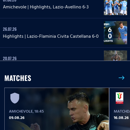
Amichevole | Highlights, Lazio-Avellino 6-3
26.07.26
Highlights | Lazio-Flaminia Civita Castellana 6-0
20.07.26
Highlights | Lazio-Lazio Under 20 3-1
MATCHES
east
24.05.26
Highlights Serie A Enilive | Lazio-Pisa 2-1
AMICHEVOLE
, 18:45
MATCHDA
17.05.26
09.08.26
16.08.26
Highlights Serie A Women Athora | Fiorentina-
Lazio Women 2-1