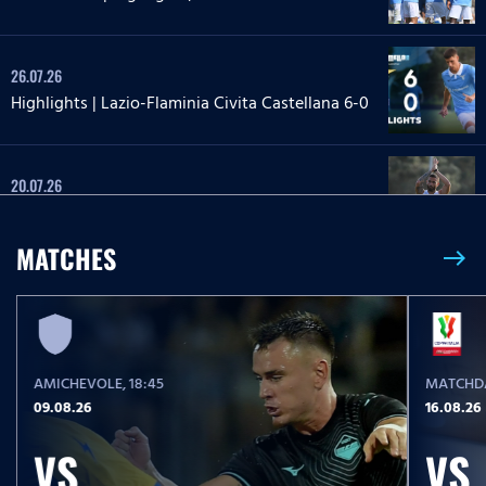
26.07.26
Highlights | Lazio-Flaminia Civita Castellana 6-0
20.07.26
Highlights | Lazio-Lazio Under 20 3-1
MATCHES
east
17.05.26
Highlights Serie A Women Athora | Fiorentina-
Lazio Women 2-1
AMICHEVOLE
, 18:45
MATCHDA
17.05.26
09.08.26
16.08.26
Highlights Serie A Enilive | Roma-Lazio 2-0
VS
VS