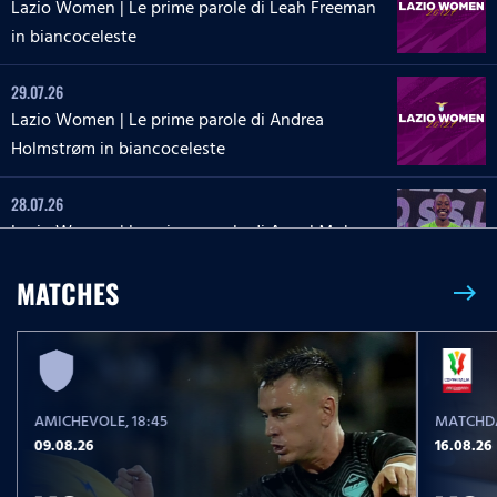
Lazio Women | Le prime parole di Leah Freeman
in biancoceleste
29.07.26
Lazio Women | Le prime parole di Andrea
Holmstrøm in biancoceleste
28.07.26
Lazio Women | Le prime parole di Angel Mukasa
in biancoceleste
MATCHES
east
27.07.26
Lazio Women | Le parole di Martina Zanoli a
Lazio Style Tv
AMICHEVOLE
, 18:45
MATCHDA
27.07.26
09.08.26
16.08.26
Lazio Women | Le prime parole di Carlotta Masu
in biancoceleste