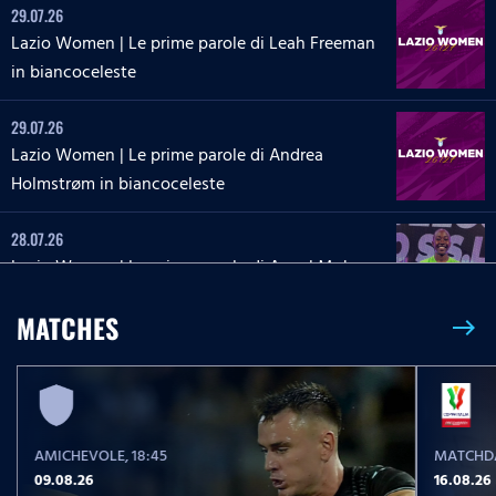
29.07.26
Lazio Women | Le prime parole di Leah Freeman
in biancoceleste
29.07.26
Lazio Women | Le prime parole di Andrea
Holmstrøm in biancoceleste
28.07.26
Lazio Women | Le prime parole di Angel Mukasa
in biancoceleste
MATCHES
east
27.07.26
Lazio Women | Le parole di Martina Zanoli a
Lazio Style Tv
AMICHEVOLE
, 18:45
MATCHDA
27.07.26
09.08.26
16.08.26
Lazio Women | Le prime parole di Carlotta Masu