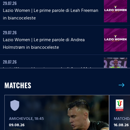
29.07.26
Lazio Women | Le prime parole di Leah Freeman
in biancoceleste
29.07.26
Lazio Women | Le prime parole di Andrea
Holmstrøm in biancoceleste
28.07.26
Lazio Women | Le prime parole di Angel Mukasa
in biancoceleste
MATCHES
east
27.07.26
Lazio Women | Le parole di Martina Zanoli a
Lazio Style Tv
AMICHEVOLE
, 18:45
MATCHDA
27.07.26
09.08.26
16.08.26
Lazio Women | Le prime parole di Carlotta Masu