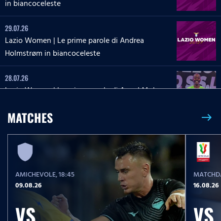
in biancoceleste
29.07.26
Lazio Women | Le prime parole di Andrea
Holmstrøm in biancoceleste
28.07.26
Lazio Women | Le prime parole di Angel Mukasa
in biancoceleste
MATCHES
east
27.07.26
Lazio Women | Le parole di Martina Zanoli a
Lazio Style Tv
AMICHEVOLE
, 18:45
MATCHDA
27.07.26
09.08.26
16.08.26
Lazio Women | Le prime parole di Carlotta Masu
in biancoceleste
VS
VS