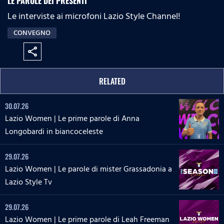
LE PAROLE DEI PRESENTI
:
s
e
n
Le interviste ai microfoni Lazio Style Channel!
0
s
%
:
CONVEGNO
0
%
share
RELATED
30.07.26
Lazio Women | Le prime parole di Anna
Longobardi in biancoceleste
29.07.26
Lazio Women | Le parole di mister Grassadonia a
Lazio Style Tv
29.07.26
Lazio Women | Le prime parole di Leah Freeman