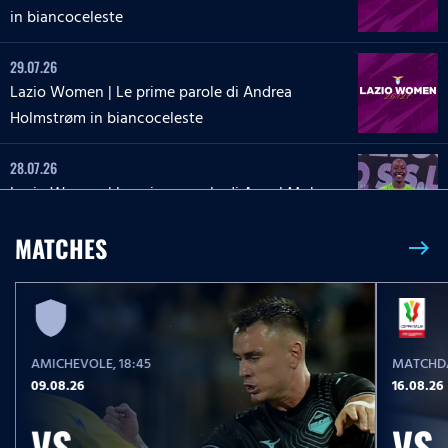
in biancoceleste
29.07.26
Lazio Women | Le prime parole di Andrea
Holmstrøm in biancoceleste
28.07.26
Lazio Women | Le prime parole di Angel Mukasa
in biancoceleste
MATCHES
east
27.07.26
Lazio Women | Le parole di Martina Zanoli a
Lazio Style Tv
AMICHEVOLE
, 18:45
MATCHDA
27.07.26
09.08.26
16.08.26
Lazio Women | Le prime parole di Carlotta Masu
in biancoceleste
VS
VS