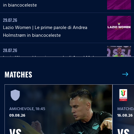
in biancoceleste
29.07.26
Lazio Women | Le prime parole di Andrea
Holmstrøm in biancoceleste
28.07.26
Lazio Women | Le prime parole di Angel Mukasa
in biancoceleste
MATCHES
east
27.07.26
Lazio Women | Le parole di Martina Zanoli a
Lazio Style Tv
AMICHEVOLE
, 18:45
MATCHDA
27.07.26
09.08.26
16.08.26
Lazio Women | Le prime parole di Carlotta Masu
in biancoceleste
VS
VS