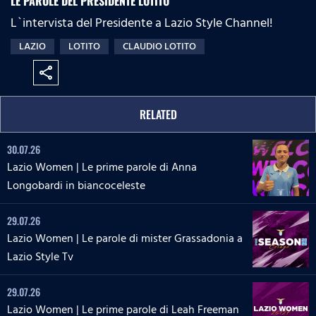
LE PAROLE DEL PRESIDENTE LOTITO
:
s
e
n
L`intervista del Presidente a Lazio Style Channel!
0
s
%
:
LAZIO
LOTITO
CLAUDIO LOTITO
0
%
share
RELATED
30.07.26
Lazio Women | Le prime parole di Anna
Longobardi in biancoceleste
29.07.26
Lazio Women | Le parole di mister Grassadonia a
Lazio Style Tv
29.07.26
Lazio Women | Le prime parole di Leah Freeman