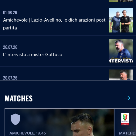
01.08.26
Amichevole | Lazio-Avellino, le dichiarazioni post
partita
26.07.26
L'intervista a mister Gattuso
20.07.26
L'intervista a mister Gattuso
MATCHES
east
23.05.26
Serie A Enilive | Lazio-Pisa, le parole post partita
AMICHEVOLE
, 18:45
MATCHDA
23.05.26