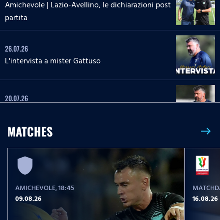
Amichevole | Lazio-Avellino, le dichiarazioni post
partita
26.07.26
L'intervista a mister Gattuso
20.07.26
L'intervista a mister Gattuso
MATCHES
east
23.05.26
Serie A Enilive | Lazio-Pisa, le parole post partita
AMICHEVOLE
, 18:45
MATCHDA
23.05.26
09.08.26
16.08.26
Serie A Enilive | Lazio-Pisa, la conferenza stampa
post partita